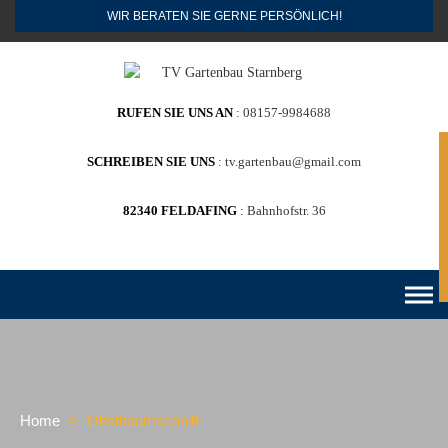
Skip
WIR BERATEN SIE GERNE PERSÖNLICH!
to
content
RUFEN SIE UNS AN
08157-9984688
G
SCHREIBEN SIE UNS
tv.gartenbau@gmail.com
82340 FELDAFING
Bahnhofstr. 36
Home
>
Obstbaumschnitt