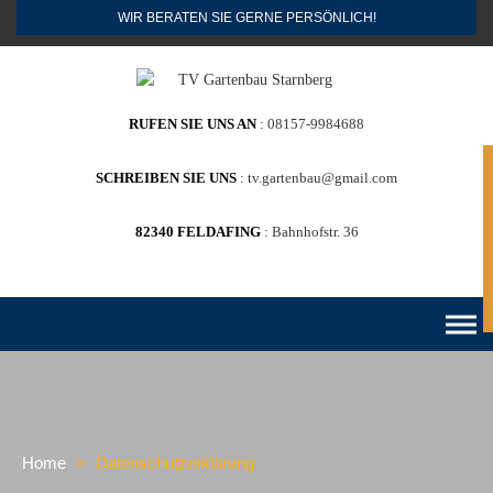
Skip
WIR BERATEN SIE GERNE PERSÖNLICH!
to
content
RUFEN SIE UNS AN
08157-9984688
G
SCHREIBEN SIE UNS
tv.gartenbau@gmail.com
82340 FELDAFING
Bahnhofstr. 36
Home
>
Datenschutzerklärung